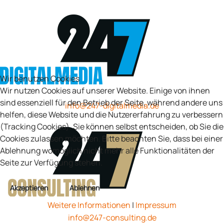
Wir benutzen Cookies
Wir nutzen Cookies auf unserer Website. Einige von ihnen
sind essenziell für den Betrieb der Seite, während andere uns
info@247-digitalmedia.de
helfen, diese Website und die Nutzererfahrung zu verbessern
(Tracking Cookies). Sie können selbst entscheiden, ob Sie die
Cookies zulassen möchten. Bitte beachten Sie, dass bei einer
Ablehnung womöglich nicht mehr alle Funktionalitäten der
Seite zur Verfügung stehen.
Akzeptieren
Ablehnen
Weitere Informationen
|
Impressum
info@247-consulting.de