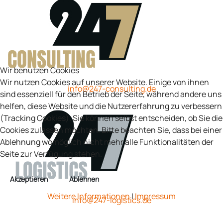
Wir benutzen Cookies
Wir nutzen Cookies auf unserer Website. Einige von ihnen
info@247-consulting.de
sind essenziell für den Betrieb der Seite, während andere uns
helfen, diese Website und die Nutzererfahrung zu verbessern
(Tracking Cookies). Sie können selbst entscheiden, ob Sie die
Cookies zulassen möchten. Bitte beachten Sie, dass bei einer
Ablehnung womöglich nicht mehr alle Funktionalitäten der
Seite zur Verfügung stehen.
Akzeptieren
Ablehnen
Weitere Informationen
|
Impressum
info@247-logistics.de