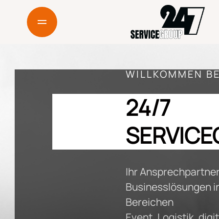
04
24/7 Consulting
05
24/7 Logistics
WILLKOMMEN BE
06
Kontakt
24/7
07
SERVIC
Impressum
08
Ihr Ansprechpartner
Datenschutz
Businesslösungen i
Bereichen
Event, Logistik, dig