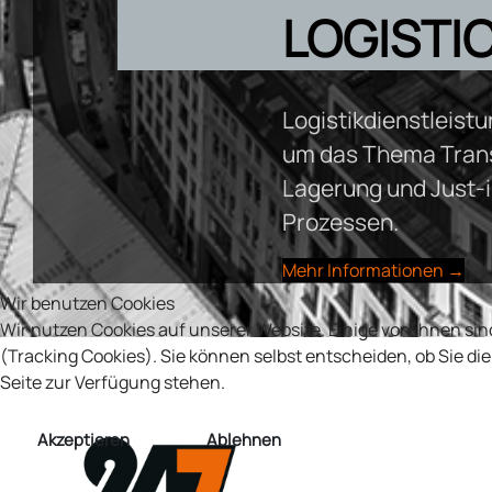
LOGISTI
Logistikdienstleist
um das Thema Tran
Lagerung und Just-
Prozessen.
Mehr Informationen →
Wir benutzen Cookies
Wir nutzen Cookies auf unserer Website. Einige von ihnen sin
(Tracking Cookies). Sie können selbst entscheiden, ob Sie di
Seite zur Verfügung stehen.
Akzeptieren
Ablehnen