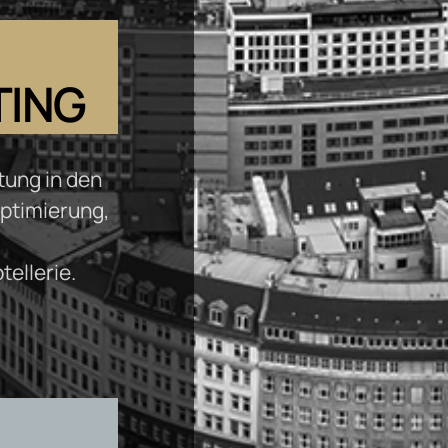
TING
ung in den
ptimierung,
ellerie.