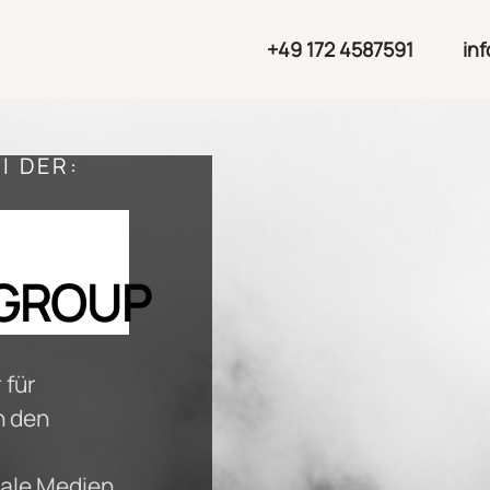
+49 172 4587591
in
I DER:
EGROUP
 für
n den
itale Medien,