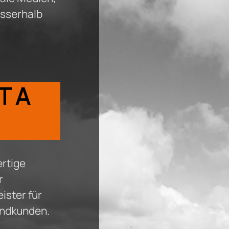
usserhalb
T A
rtige
r
eister für
ndkunden.