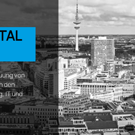
ITAL
uung von
in den
, IT und